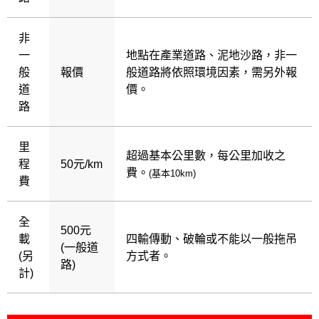
非
一
地點在產業道路、泥地沙路，非一
般
報價
般道路將依照環境因素，需另外報
道
價。
路
里
超過基本公里數，每公里加收之
程
50元/km
費。
(基本10km)
費
全
500元
載
四輸傳動、破輪或不能以一般拖吊
(一般道
(另
方式者。
路)
計)