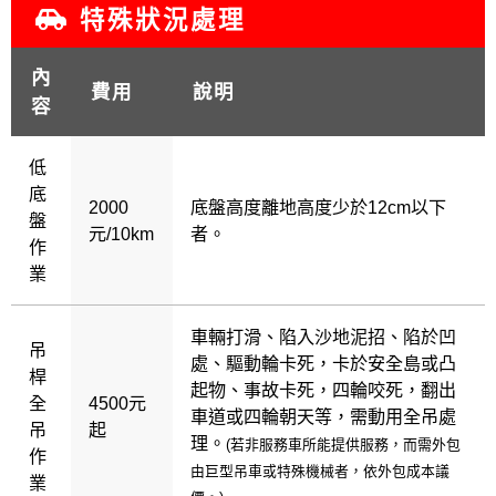
特殊狀況處理
內
費用
說明
容
低
底
2000
底盤高度離地高度少於12cm以下
盤
元/10km
者。
作
業
車輛打滑、陷入沙地泥招、陷於凹
吊
處、驅動輪卡死，卡於安全島或凸
桿
起物、事故卡死，四輪咬死，翻出
全
4500元
車道或四輪朝天等，需動用全吊處
吊
起
理。
(若非服務車所能提供服務，而需外包
作
由巨型吊車或特殊機械者，依外包成本議
業