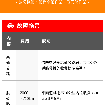
- 故障拖吊、吊桿全吊作業、低底盤作業 -
故障拖吊
內
費用
說明
容
高
速
依照交通部高速公路局，高速公路
--
公
道路救援的收費標準為準。
路
一
般
2000
平面道路拖吊10公里內之收費。
(由
道
元/10km
拋錨地點起算)
路