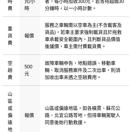
時
元/小
者，每小時加收300元，若等待超過30
費
時
分鐘時，以一小時計數。
服務之車輛需以空車為主(不含載客及
重
貨品)，若車主要求強制載貨且於拖救
貨
報價
車承載安全範圍內，且判斷貨品價值
費
後議價，車主需付費載貨費。
空
故障車輛申告，地點錯誤、移動車
500
趟
輛、取消服務案件及二次出車，則須
元
費
加收出車未遇之空趟費用。
山
區
或
山區或偏遠地區，如各橫貫、蘇花公
偏
報價
路、北宜公路等地，但得車輛駕駛人
遠
同意後始行動救援。
地