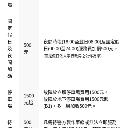
場
國
定
假
日
夜間時段(18:00至翌日08:00)及國定假
500
及
日(00:00至24:00)服務費加價500元。
元
夜
(國定假日依人事行政局之公佈為準)
間
加
碼
停
故障於立體停車場費用1500元。
1500
車
故障於地下停車場費用1500元起
元起
場
(B1)，多一層加收500元。
待
500
凡需待警方製作筆錄或無法立即服務