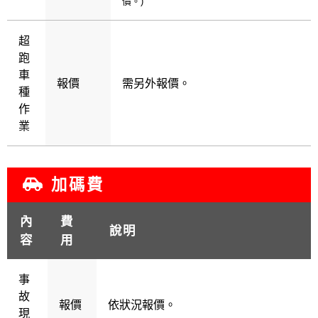
價。)
超
跑
車
報價
需另外報價。
種
作
業
加碼費
內
費
說明
容
用
事
故
報價
依狀況報價。
現