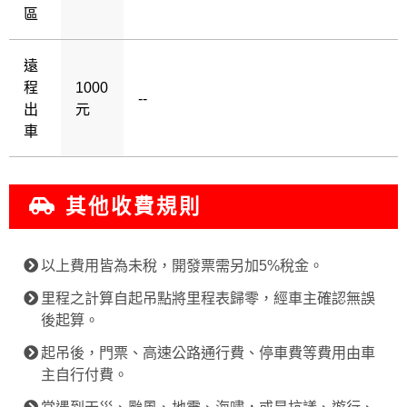
區
遠
程
1000
--
出
元
車
其他收費規則
以上費用皆為未稅，開發票需另加5%稅金。
里程之計算自起吊點將里程表歸零，經車主確認無誤
後起算。
起吊後，門票、高速公路通行費、停車費等費用由車
主自行付費。