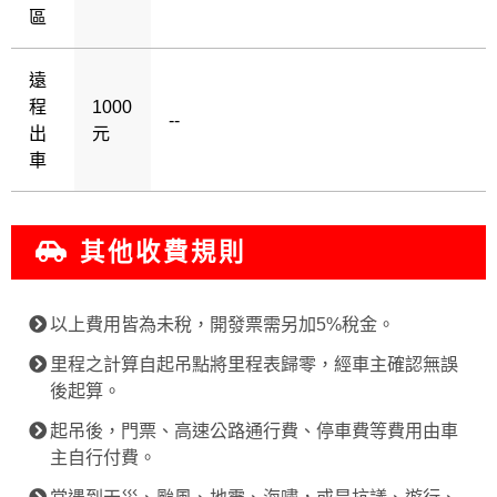
區
遠
程
1000
--
出
元
車
其他收費規則
以上費用皆為未稅，開發票需另加5%稅金。
里程之計算自起吊點將里程表歸零，經車主確認無誤
後起算。
起吊後，門票、高速公路通行費、停車費等費用由車
主自行付費。