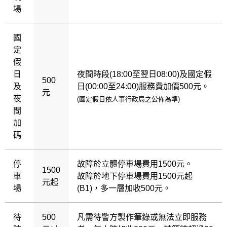
場
國
定
假
日
夜間時段(18:00至翌日08:00)及國定假
500
及
日(00:00至24:00)服務費加價500元。
元
夜
(國定假日依人事行政局之公佈為準)
間
加
碼
停
故障於立體停車場費用1500元。
1500
車
故障於地下停車場費用1500元起
元起
場
(B1)，多一層加收500元。
待
500
凡需待警方製作筆錄或無法立即服務