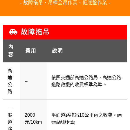
- 故障拖吊、吊桿全吊作業、低底盤作業 -
故障拖吊
內
費用
說明
容
高
速
依照交通部高速公路局，高速公路
--
公
道路救援的收費標準為準。
路
一
般
2000
平面道路拖吊10公里內之收費。
(由
道
元/10km
拋錨地點起算)
路