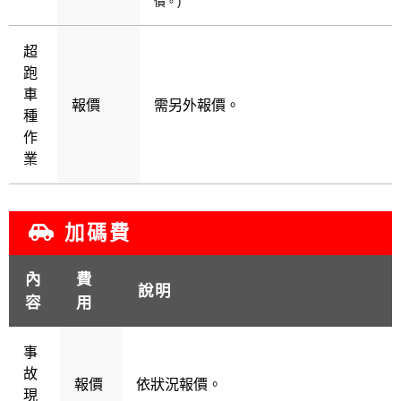
價。)
超
跑
車
報價
需另外報價。
種
作
業
加碼費
內
費
說明
容
用
事
故
報價
依狀況報價。
現