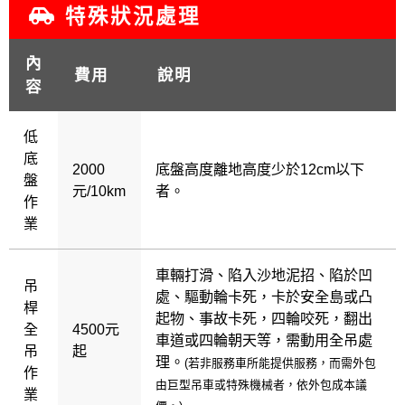
特殊狀況處理
內
費用
說明
容
低
底
2000
底盤高度離地高度少於12cm以下
盤
元/10km
者。
作
業
車輛打滑、陷入沙地泥招、陷於凹
吊
處、驅動輪卡死，卡於安全島或凸
桿
起物、事故卡死，四輪咬死，翻出
全
4500元
車道或四輪朝天等，需動用全吊處
吊
起
理。
(若非服務車所能提供服務，而需外包
作
由巨型吊車或特殊機械者，依外包成本議
業