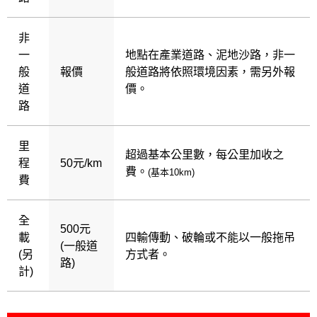
非
一
地點在產業道路、泥地沙路，非一
般
報價
般道路將依照環境因素，需另外報
道
價。
路
里
超過基本公里數，每公里加收之
程
50元/km
費。
(基本10km)
費
全
500元
載
四輸傳動、破輪或不能以一般拖吊
(一般道
(另
方式者。
路)
計)