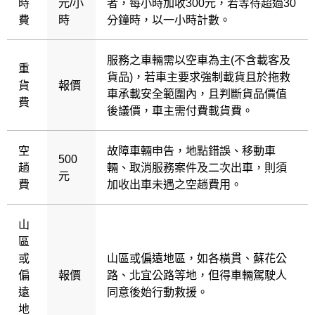
時
元/小
者，每小時加收300元，若等待超過30
費
時
分鐘時，以一小時計數。
服務之車輛需以空車為主(不含載客及
重
貨品)，若車主要求強制載貨且於拖救
貨
報價
車承載安全範圍內，且判斷貨品價值
費
後議價，車主需付費載貨費。
空
故障車輛申告，地點錯誤、移動車
500
趟
輛、取消服務案件及二次出車，則須
元
費
加收出車未遇之空趟費用。
山
區
或
山區或偏遠地區，如各橫貫、蘇花公
偏
報價
路、北宜公路等地，但得車輛駕駛人
遠
同意後始行動救援。
地