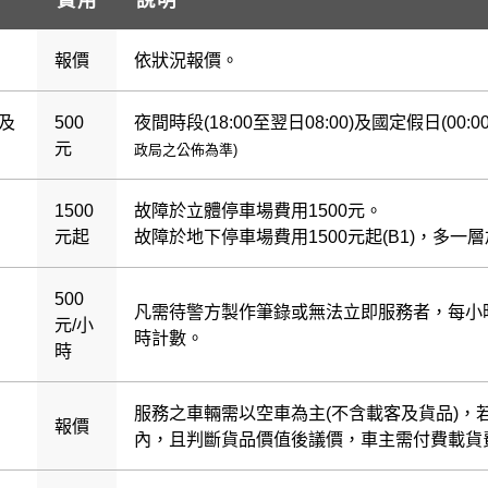
報價
依狀況報價。
及
500
夜間時段(18:00至翌日08:00)及國定假日(00:
元
政局之公佈為準)
1500
故障於立體停車場費用1500元。
元起
故障於地下停車場費用1500元起(B1)，多一層
500
凡需待警方製作筆錄或無法立即服務者，每小時
元/小
時計數。
時
服務之車輛需以空車為主(不含載客及貨品)，
報價
內，且判斷貨品價值後議價，車主需付費載貨