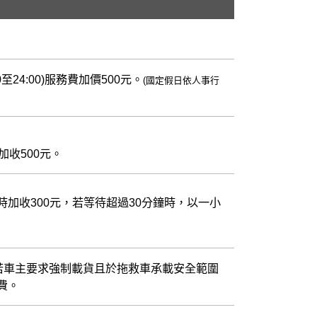
00至24:00)服務費加價500元。
(國定假日依人事行
加收500元。
加收300元，若等待超過30分鐘時，以一小
若車主要求強制載貨且於拖救車承載安全範圍
費。