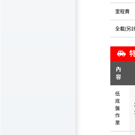
里程費
全載(另計
特
內
容
低
底
盤
作
業