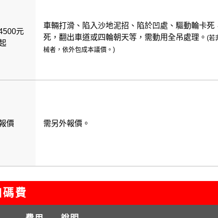
車輛打滑、陷入沙地泥招、陷於凹處、驅動輪卡死
4500元
死，翻出車道或四輪朝天等，需動用全吊處理。
(
起
械者，依外包成本議價。)
報價
需另外報價。
碼費
費用
說明