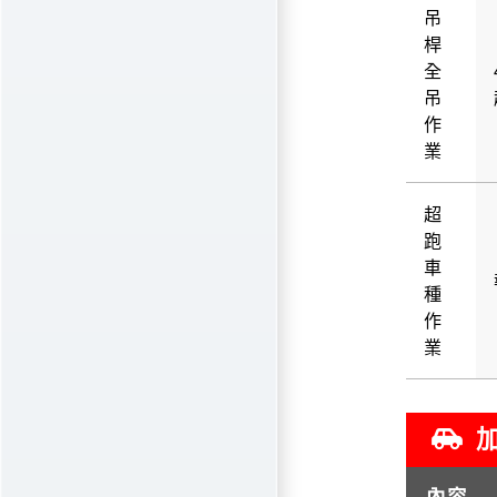
吊
桿
全
吊
作
業
超
跑
車
種
作
業
加
內容